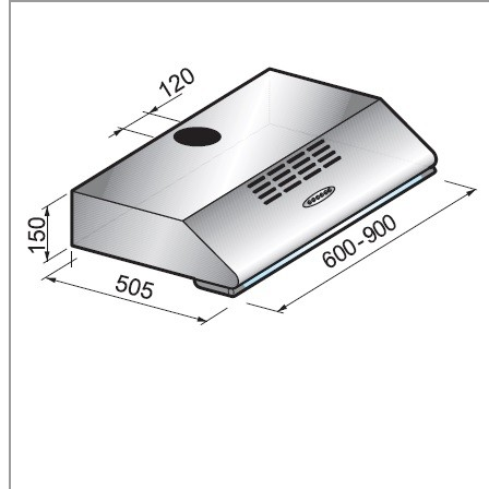
Área de Profissionais
HOME
PRODUTOS
O GRUPO
NOTÍCIAS
CONTACTOS
CANDIDATURA ESPO